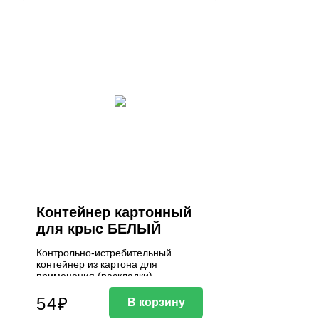
Контейнер картонный
для крыс БЕЛЫЙ
Контрольно-истребительный
контейнер из картона для
применения (раскладки)
родентицидов для истребления
мышей, поставляется в
54₽
В корзину
разобранном виде, размер