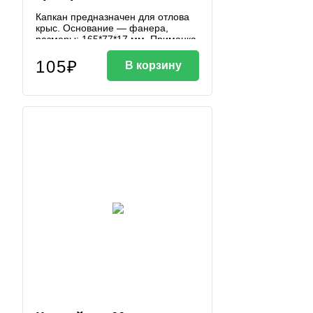
Капкан предназначен для отлова
крыс. Основание — фанера,
размеры: 165*77*17 мм. Приманка
на крючке.
105₽
В корзину