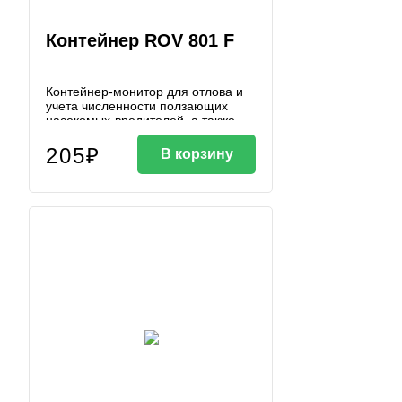
Контейнер ROV 801 F
Контейнер-монитор для отлова и
учета численности ползающих
насекомых-вредителей, а также
мышей, оснащен замком крышки, с
прозрачной крышкой, размер
205₽
В корзину
207х119х43 мм Обращаем
внимание, что одна коробка
инсектомониторов ROV801F и
ROV802F комплектуется 5
бесплатными ключами. Если в
заказе менее 1 полной коробки, то
к каждым 20 инсектобоксам
прилагается 1 бесплатный ключ.
Если в заказе менее 20
инсектобоксов, то с ними в
комплекте всё равно будет 1 ключ.
Если Вам необходимо больше
ключей, то необходимо докупать
их дополнительно.