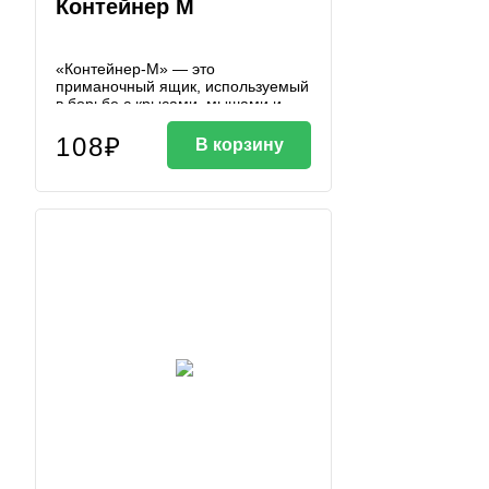
Контейнер М
«Контейнер-М» — это
приманочный ящик, используемый
в борьбе с крысами, мышами и
полевками. Особенности
контейнера: Универсальность.
108₽
В корзину
Подходит для учёта численности
грызунов с сохранением их жизни,
превращения в живоловку и
дератизационных мероприятий с
родентицидами. Материал
корпуса: полипропилен или
полистирол. Размеры: 140 х 110 х
70 мм.