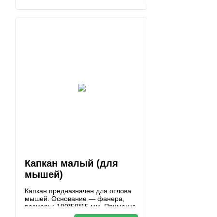
собранного контейнера 55*55*150
мм
Капкан малый (для
мышей)
Капкан предназначен для отлова
мышей. Основание — фанера,
размеры: 100*50*15 мм. Приманка
на крючке.