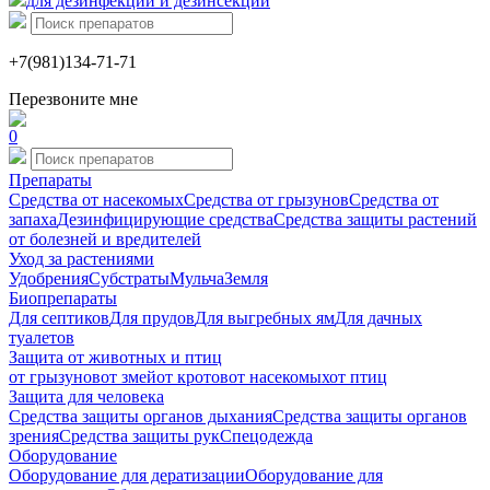
для дезинфекции и дезинсекции
+7(981)134-71-71
Перезвоните мне
0
Препараты
Средства от насекомых
Средства от грызунов
Средства от
запаха
Дезинфицирующие средства
Средства защиты растений
от болезней и вредителей
Уход за растениями
Удобрения
Субстраты
Мульча
Земля
Биопрепараты
Для септиков
Для прудов
Для выгребных ям
Для дачных
туалетов
Защита от животных и птиц
от грызунов
от змей
от кротов
от насекомых
от птиц
Защита для человека
Средства защиты органов дыхания
Средства защиты органов
зрения
Средства защиты рук
Спецодежда
Оборудование
Оборудование для дератизации
Оборудование для