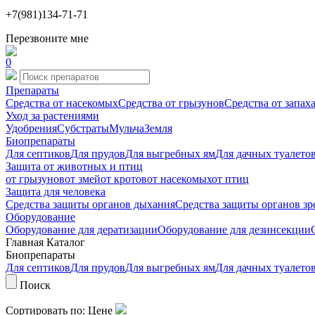
+7(981)134-71-71
Перезвоните мне
0
Препараты
Средства от насекомых
Средства от грызунов
Средства от запах
Уход за растениями
Удобрения
Субстраты
Мульча
Земля
Биопрепараты
Для септиков
Для прудов
Для выгребных ям
Для дачных туалето
Защита от животных и птиц
от грызунов
от змей
от кротов
от насекомых
от птиц
Защита для человека
Средства защиты органов дыхания
Средства защиты органов зр
Оборудование
Оборудование для дератизации
Оборудование для дезинсекции
Главная
Каталог
Биопрепараты
Для септиков
Для прудов
Для выгребных ям
Для дачных туалето
Поиск
Сортировать по:
Цене