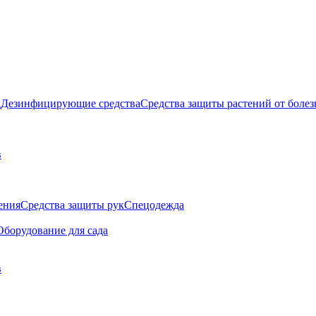
а
Дезинфицирующие средства
Средства защиты растений от болез
в
ения
Средства защиты рук
Спецодежда
Оборудование для сада
в